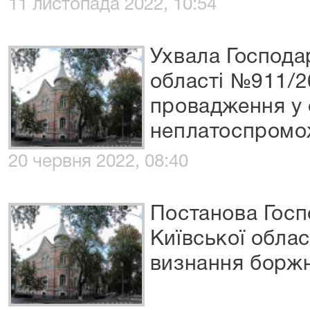
11 листопада 2022, 10:54
Ухвала Господа
області №911/2
провадження у 
неплатоспромо
20 червня 2022, 08:40
Постанова Госп
Київської обла
визнання боржн