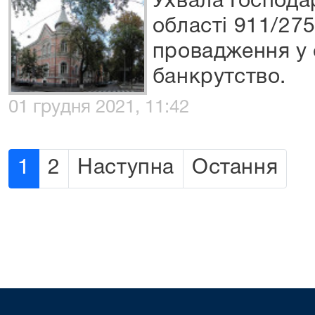
Ухвала Господа
області 911/275
провадження у 
банкрутство.
01 грудня 2021, 11:42
1
2
Наступна
Остання