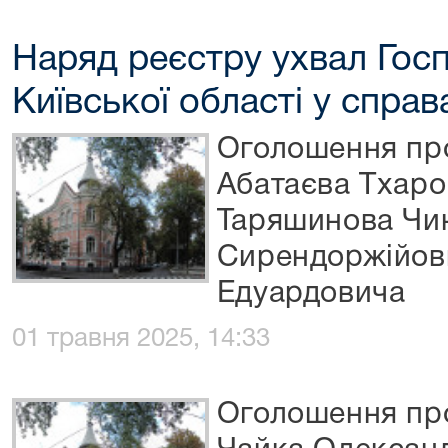
Наряд реєстру ухвал Гос
Київської області у спра
Оголошення про
Абатаєва Тхаро
Таряшинова Чин
Сирендоржійови
Едуардовича
01 травня 2025, 14:33
Оголошення про