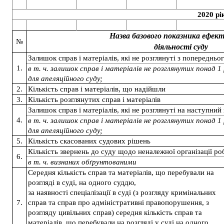
2020 рі
Назва базового показника ефек
№
діяльності суду
Залишок справ і матеріалів, які не розглянуті з попередньо
1.
в т. ч. залишок справ і матеріалів не розглянутих понад 1 р
для апеляційного суду;
2.
Кількість справ і матеріалів, що надійшли
3.
Кількість розглянутих справ і матеріалів
Залишок справ і матеріалів, які не розглянуті на наступний
4.
в т. ч. залишок справ і матеріалів не розглянутих понад 1 р
для апеляційного суду;
5.
Кількість скасованих судових рішень
Кількість звернень до суду щодо неналежної організації ро
6.
в т. ч. визнаних обґрунтованими
Середня кількість справ та матеріалів, що перебували на
розгляді в суді, на одного суддю,
за наявності спеціалізації в суді (з розгляду кримінальних
7.
справ та справ про адміністративні правопорушення, з
розгляду цивільних справ) середня кількість справ та
матеріалів, що перебували на розгляді у суді на одного