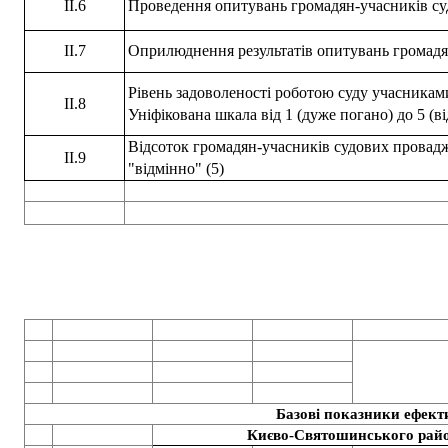
II.6
Проведення опитувань громадян-учасників с
II.7
Оприлюднення результатів опитувань громадян
Рівень задоволеності роботою суду учасниками
II.8
Уніфікована шкала від 1 (дуже погано) до 5 (в
Відсоток громадян-учасників судових провадж
II.9
"відмінно" (5)
13
Базові показники ефекти
Києво-Святошинського район