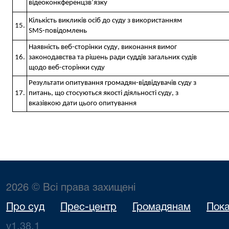
відеоконкференцзв’язку
Кількість викликів осіб до суду з використанням
15.
SMS-повідомлень
Наявність веб-сторінки суду, виконання вимог
16.
законодавства та рішень ради суддів загальних судів
щодо веб-сторінки суду
Результати опитування громадян-відвідувачів суду з
17.
питань, що стосуються якості діяльності суду, з
вказівкою дати цього опитування
2026 © Всі права захищені
Про суд
Прес-центр
Громадянам
Пока
v1.38.1