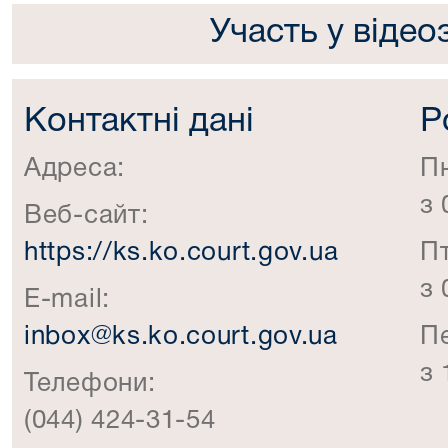
Участь у відео
Контактні дані
Р
Адреса:
П
з 
Веб-сайт:
https://ks.ko.court.gov.ua
П
з 
E-mail:
inbox@ks.ko.court.gov.ua
П
з 
Телефони:
(044) 424-31-54