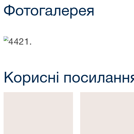
Фотогалерея
Корисні посиланн
Президент
Верховна
України
Рада
України