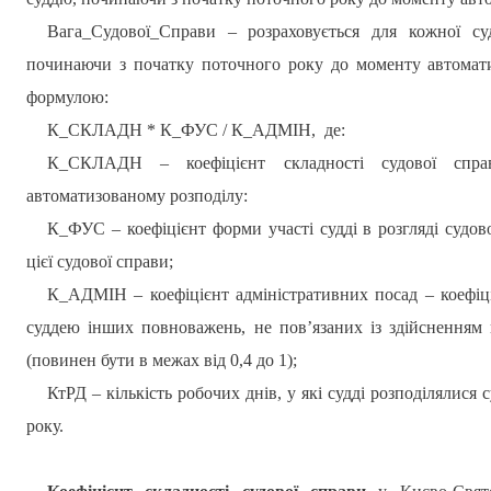
Вага_Судової_Справи – розраховується для кожної су
починаючи з початку поточного року до моменту автоматиз
формулою:
К_СКЛАДН * К_ФУС / К_АДМІН, де:
К_СКЛАДН – коефіцієнт складності судової справи
автоматизованому розподілу:
К_ФУС – коефіцієнт форми участі судді в розгляді судов
цієї судової справи;
К_АДМІН – коефіцієнт адміністративних посад – коефіціє
суддею інших повноважень, не пов’язаних із здійсненням 
(повинен бути в межах від 0,4 до 1);
КтРД – кількість робочих днів, у які судді розподілялися
року.