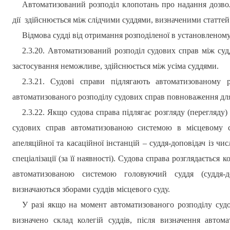
Автоматизований розподіл клопотань про надання дозво
дії
здійснюється між слідчими суддями, визначеними статте
Відмова судді від отримання розподіленої в установленому
2.3.20. Автоматизований розподіл судових справ між суддя
застосування неможливе, здійснюється між усіма суддями.
2.3.21. Судові справи підлягають автоматизованому
автоматизованого розподілу судових справ повноваження для
2.3.22. Якщо судова справа підлягає розгляду (перегляду)
судових справ автоматизованою системою в місцевому су
апеляційної та касаційної інстанцій – суддя-доповідач із чис
спеціалізації (за її наявності). Судова справа розглядається 
автоматизованою системою головуючий суддя (суддя-до
визначаються зборами суддів місцевого суду.
У разі якщо на момент автоматизованого розподілу судо
визначено склад колегій суддів, після визначення автом