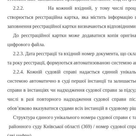
2.2.2.
На кожний вхідний, у тому числі проце
створюється реєстраційна картка, яка м
і
стить інформацію 
заповнення реєстраційної картки визначаються відповідними 
До реєстраційної картки може додаватися копія оригін
цифрового файла.
2.2.3. Дата реєстрації та вхідний номер документа, що скл
та року реєстрації, формуються автоматизованою системою 
2.2.4. Кожній судовій справі надається єдиний уніка
системою автоматично в суді першої інстанції та залишаєт
справи в інстанціях чи надходження судової справи за підсуд
числі в разі повторного надходження судової справи пі
обов’язково вказуватися судами всіх інстанцій в судовому рі
Структура єдиного унікального номера судової справи є т
районного суду Київської області (3
69
) / номер судової спр
(дві цифри).