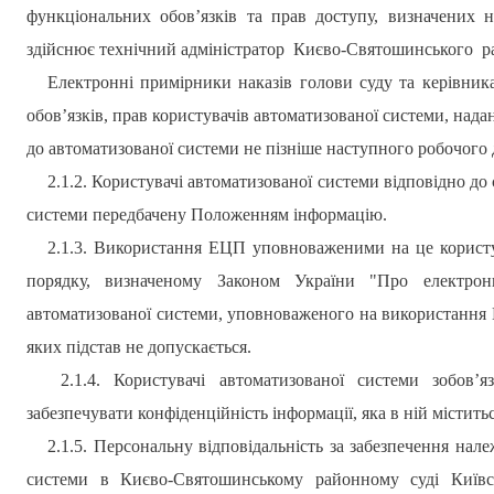
функціональних обов’язків та прав доступу, визначених н
здійснює технічний адміністратор
Києво-Святошинського
р
Електронні примірники наказів голови суду та керівни
обов’язків, прав користувачів автоматизованої системи, нада
до автоматизованої системи не пізніше наступного робочого д
2.1.2. Користувачі автоматизованої системи відповідно до
системи передбачену Положенням інформацію.
2.1.3. Використання ЕЦП уповноваженими на це користу
порядку, визначеному Законом України "Про електрон
автоматизованої системи, уповноваженого на використання 
яких підстав не допускаєтьс
я.
2.1.4. Користувачі автоматизованої системи зобов
забезпечувати конфіденційність інформації, яка в ній міститьс
2.1.5. Персональну відповідальність за забезпечення нал
системи в
Києво-Святошинському
районному суді
Київсь