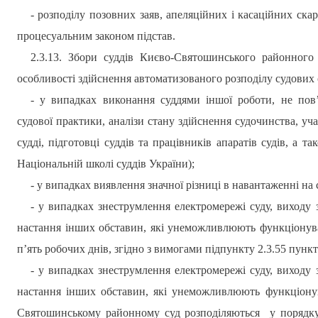
- розподілу позовних заяв, апеляційних і касаційних ска
процесуальним законом підстав.
2.3.13. Збори суддів
Києво-Святошинського
районного с
особливості здійснення автоматизованого розподілу судових 
- у випадках виконання суддями іншої роботи, не пов’
судової практики, аналізи стану здійснення судочинства, уча
судді, підготовці суддів та працівників апаратів судів, а т
Національній школі суддів України);
- у випадках виявлення значної різниці в навантаженні на с
- у випадках знеструмлення електромережі суду, виходу
настання інших обставин, які унеможливлюють функціонув
п’ять робочих днів, згідно з вимогами підпункту 2.3.55 пунк
- у випадках знеструмлення електромережі суду, виходу
настання інших обставин, які унеможливлюють функціонув
Святошинському районному суд розподіляються
у порядку