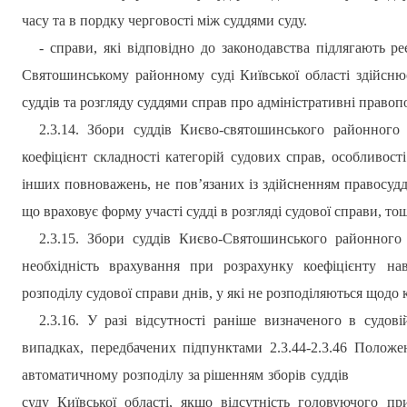
часу та в пордку черговості між суддями суду.
- справи, які відповідно до законодавства підлягають ре
Святошинському
районному суді
Київської області
здійсню
суддів та розгляду суддями справ про адміністративні право
2.3.14. Збори суддів
Києво-святошинського
районного с
коефіцієнт складності категорій судових справ, особливос
інших повноважень, не пов’язаних із здійсненням правосуддя
що враховує форму участі судді в розгляді судової справи, то
2.3.15. Збори суддів
Києво-Святошинського
районного с
необхідність врахування при розрахунку коефіцієнту на
розподілу судової справи днів, у які не розподіляються щодо 
2.3.16. У разі відсутності раніше визначеного в судові
випадках, передбачених підпунктами 2.3.44-2.3.46 Положен
автоматичному розподілу за рішенням зборів суддів
суду Київської області, якщо відсутність головуючого п