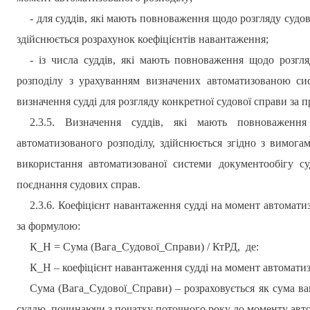
- для суддів, які мають повноваження щодо розгляду судо
здійснюється розрахунок коефіцієнтів навантаження;
- із числа суддів, які мають повноваження щодо розгл
розподілу з урахуванням визначених автоматизованою сис
визначення судді для розгляду конкретної судової справи за
2.3.5. Визначення суддів, які мають повноваженн
автоматизованого розподілу, здійснюється згідно з вимога
використання автоматизованої системи документообігу с
поєднання судових справ.
2.3.6. Коефіцієнт навантаження судді на момент автомати
за формулою:
К_Н = Сума (Вага_Судової_Справи) / КтРД,
де:
К_Н – коефіцієнт навантаження судді на момент автоматиз
Сума (Вага_Судової_Справи) – розраховується як сума ваг
суддю, починаючи з початку поточного року до моменту авто