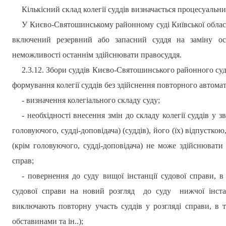
Кількісний склад колегії суддів визначається процесуальн
У Києво-Святошинському
районному суді Київської област
включений резервний або запасний суддя на заміну осно
неможливості останнім здійснювати правосуддя.
2.3.12. Збори суддів
Києво-Святошинського
районного су
формування колегії суддів без здійснення повторного автома
- визначення колегіального складу суду;
-
необхідності внесення змін до складу колегії суддів у з
головуючого, судді-доповідача) (суддів), його (їх) відпустко
(крім головуючого, судді-доповідача) не може здійснювати
справ;
-
повернення до суду вищої інстанції судової справи, в
судової справи на новий розгляд
до суду
нижчої інста
виключають повторну участь суддів у розгляді справи, в 
обставинами та ін..)
;