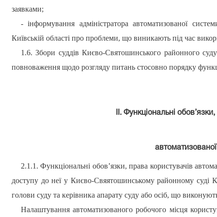
заявками;
- інформування адміністратора автоматизованої систе
Київській області
про проблеми, що виникають під час викор
1.6. Збори суддів
Києво-Святошинського
районного суду
повноваження щодо розгляду питань стосовно порядку функц
ІІ. Функціональні обов’язки
автоматизованої
2.1.1. Функціональні обов’язки, права користувачів автом
доступу до неї
у Києво-Свяятошинському
районному суді Ки
голови суду
та
керівника апарату суду або осіб, що виконують
Налаштування автоматизованого робочого місця користув