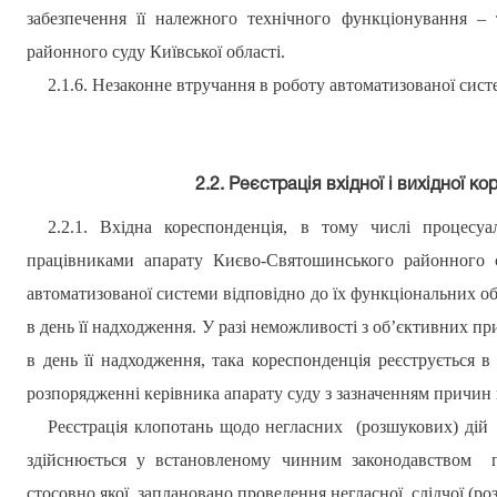
забезпечення її належного технічного функціонування –
районного суду Київської області.
2.1.6. Незаконне втручання в роботу автоматизованої сист
2.2.
Реєстрація вхідної і вихідної кор
2.2.1. Вхідна кореспонденція, в тому числі процесуа
працівниками апарату
Києво-Святошинського
районного с
автоматизованої системи відповідно до їх функціональних обо
в день її надходження. У разі неможливості з об’єктивних пр
в день її надходження, така кореспонденція реєструється в
розпорядженні керівника апарату суду з зазначенням причин 
Реєстрація клопотань щодо негласних
(розшукових) дій
здійснюється у встановленому чинним законодавством
стосовно якої
заплановано проведення негласної
слідчої (ро