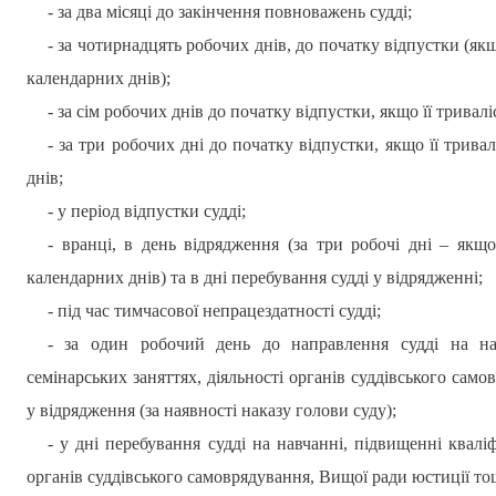
- за два місяці до закінчення повноважень судді;
- за чотирнадцять робочих днів, до початку відпустки (як
календарних днів);
- за
сім
робочих дні
в
до початку відпустки, якщо її тривал
- за три робочих дні до початку відпустки, якщо її трив
днів;
- у період відпустки судді;
- вранці, в день відрядження (за три робочі дні – якщ
календарних днів) та в дні перебування судді у відрядженні;
- під час тимчасової непрацездатності судді;
- за один робочий день до направлення судді на нав
семінарських заняттях, діяльності органів суддівського само
у відрядження (за наявності наказу голови суду);
- у дні перебування судді на навчанні, підвищенні кваліфі
органів суддівського самоврядування, Вищої ради юстиції тощ