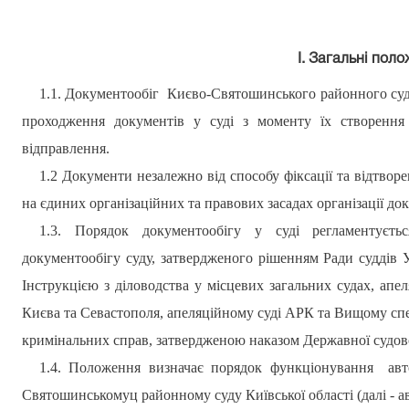
І. Загальні пол
1.1. Документообіг
Києво-Святошинського
районного суду
проходження документів
у
суді з моменту їх створення
відправлення.
1.2 Документи незалежно від способу фіксації та відтвор
на єдиних організаційних та правових засадах організації до
1.3. Порядок документообігу у суді регламентуєт
документообігу суду, затвердженого рішенням Ради суддів 
Інструкцією з діловодства у місцевих загальних судах, апе
Києва та Севастополя, апеляційному суді АРК та Вищому спец
кримінальних справ, затверджено
ю
наказом Державної судової
1.4. Положення визначає порядок функціонування авт
Святошинськомуц районному суду
Київської області (далі - 