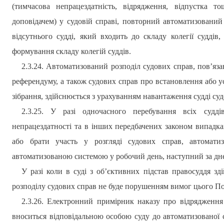
(тимчасова непрацездатність, відрядження, відпустка 
доповідачем) у судовій справі, повторний автоматизований
відсутнього судді, який входить до складу колегії суддів
формування складу колегій суддів.
2.3.24. Автоматизований розподіл судових справ, пов’яз
референдуму, а також судових справ про встановлення або у
зібрання, здійснюється з урахуванням навантаження судді су
2.3.25. У разі одночасного перебування всіх судді
непрацездатності та в інших передбачених законом випадка
або брати участь у розгляді судових справ, автомати
автоматизованою системою у робочий день, наступний за дне
У разі коли в суді з об’єктивних підстав правосуддя зд
розподілу судових справ не буде порушенням вимог цього П
2.3.26. Електронний примірник наказу про відрядження
вноситься відповідальною особою суду до автоматизованої 