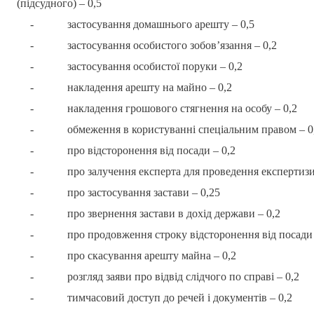
(підсудного) – 0,5
-
застосування домашнього арешту – 0,5
-
застосування особистого зобов’язання – 0,2
-
застосування особистої поруки – 0,2
-
накладення арешту на майно – 0,2
-
накладення грошового стягнення на особу – 0,2
-
обмеження в користуванні спеціальним правом – 0
-
про відсторонення від посади – 0,2
-
про залучення експерта для проведення експертизи
-
про застосування застави – 0,25
-
про звернення застави в дохід держави – 0,2
-
про продовження строку відсторонення від посади 
-
про скасування арешту майна – 0,2
-
розгляд заяви про відвід слідчого по справі – 0,2
-
тимчасовий доступ до речей і документів – 0,2